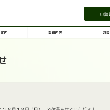
申請
合案内
業務内容
取扱
せ
４年８月１８日（日）まで休業させていただきま