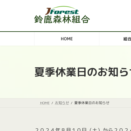
コ
ナ
ン
ビ
テ
ゲ
ン
ー
ツ
シ
HOME
組
へ
ョ
ス
ン
キ
に
ッ
移
夏季休業日のお知ら
プ
動
HOME
お知らせ
夏季休業日のお知らせ
２０２４年８月１０日（土）から２０２