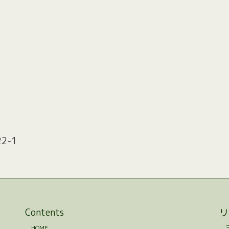
2-1
Contents
リ
HOME