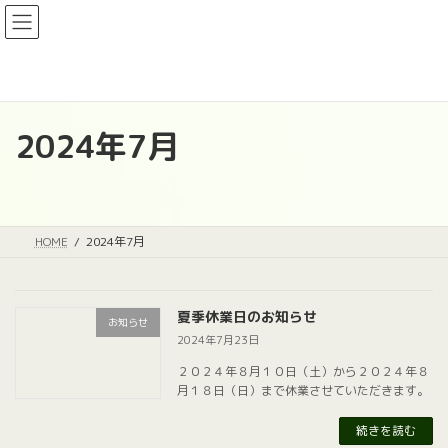
コ
ナ
ン
ビ
テ
ゲ
ン
ー
ツ
シ
へ
ョ
2024年7月
ス
ン
キ
に
ッ
移
プ
動
HOME
2024年7月
夏季休業日のお知らせ
お知らせ
2024年7月23日
２０２４年８月１０日（土）から２０２４年８
月１８日（日）まで休業させていただきます。
続きを読む